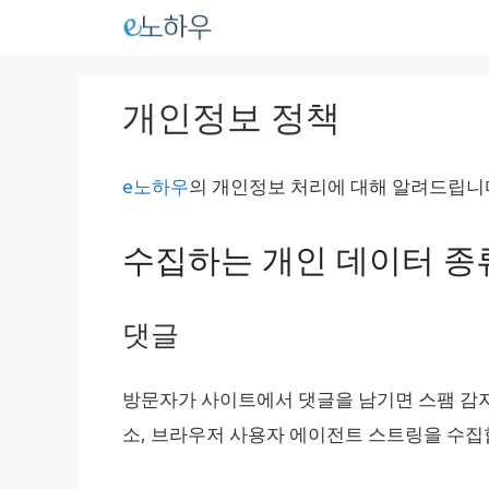
컨
텐
츠
개인정보 정책
로
건
e노하우
의 개인정보 처리에 대해 알려드립니
너
뛰
수집하는 개인 데이터 종류
기
댓글
방문자가 사이트에서 댓글을 남기면 스팸 감지를
소, 브라우저 사용자 에이전트 스트링을 수집