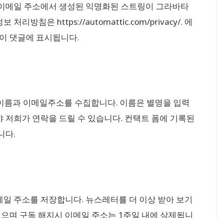
 이메일 주소에서 생성된 익명화된 스트링이 그라바타
은 https://automattic.com/privacy/. 에
진이 댓글에 표시됩니다.
우 이름과 이메일주소를 수집합니다. 이름은 별명을 입력
 저희가 연락을 드릴 수 있습니다. 컨택트 폼에 기록된
니다.
일 주소를 저장합니다. 뉴스레터를 더 이상 받아 보기
있으며 구독 해지시 이메일 주소는 1주일 내에 삭제됩니