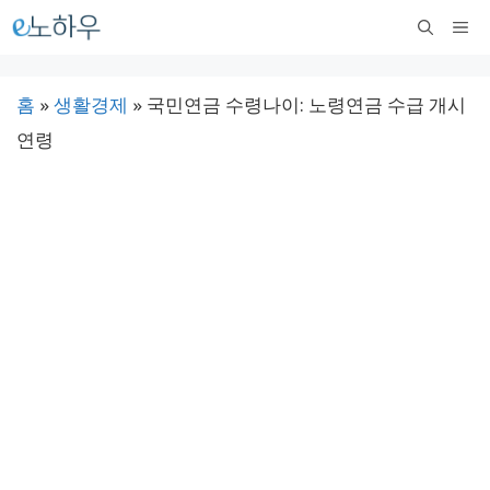
컨
메
텐
뉴
츠
홈
»
생활경제
»
국민연금 수령나이: 노령연금 수급 개시
로
연령
건
너
뛰
기