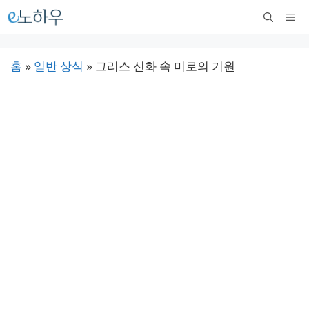
컨
메
텐
뉴
츠
홈
»
일반 상식
»
그리스 신화 속 미로의 기원
로
건
너
뛰
기