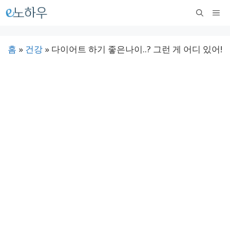
컨
메
텐
뉴
츠
홈
»
건강
»
다이어트 하기 좋은나이..? 그런 게 어디 있어!
로
건
너
뛰
기