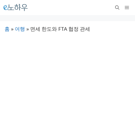
컨
메
텐
뉴
츠
홈
»
여행
»
면세 한도와 FTA 협정 관세
로
건
너
뛰
기