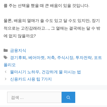
를 주는 선택을 했을 때 큰 배움이 있을 것입니다.
물론, 배움의 열매가 쓸 수도 있고 달 수도 있지만, 장기
적으로는 고진감래라고…, 그 열매는 결국에는 달 수 밖
에 없지 않을까요?
카
금융지식
테
태
경기후퇴
,
베어마켓
,
저축
,
주식시장
,
투자전략
,
포트
고
그
폴리오
리
물마시기 노하우, 건강하게 물 마시는 법
신용카드 사용 팁 7가지
검
색: