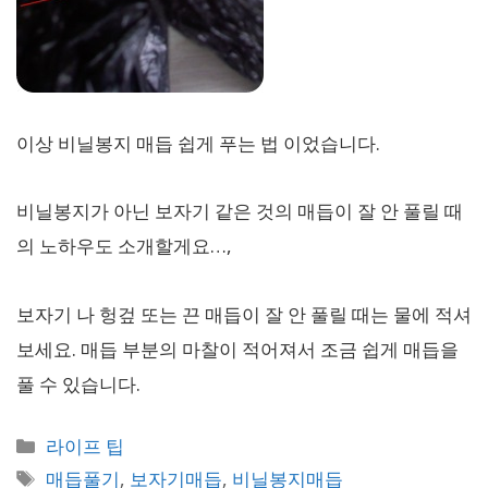
이상 비닐봉지 매듭 쉽게 푸는 법 이었습니다.
비닐봉지가 아닌 보자기 같은 것의 매듭이 잘 안 풀릴 때
의 노하우도 소개할게요…,
보자기 나 헝겊 또는 끈 매듭이 잘 안 풀릴 때는 물에 적셔
보세요. 매듭 부분의 마찰이 적어져서 조금 쉽게 매듭을
풀 수 있습니다.
카
라이프 팁
테
태
매듭풀기
,
보자기매듭
,
비닐봉지매듭