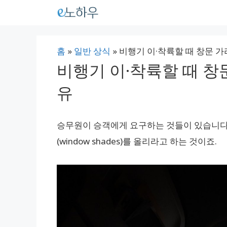
컨
텐
츠
홈
»
일반 상식
»
비행기 이·착륙할 때 창문 
로
비행기 이·착륙할 때 창
건
유
너
뛰
기
승무원이 승객에게 요구하는 것들이 있습니다. 
(window shades)를 올리라고 하는 것이죠.