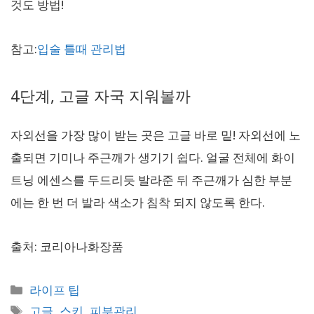
것도 방법!
참고:
입술 틀때 관리법
4단계, 고글 자국 지워볼까
자외선을 가장 많이 받는 곳은 고글 바로 밑! 자외선에 노
출되면 기미나 주근깨가 생기기 쉽다. 얼굴 전체에 화이
트닝 에센스를 두드리듯 발라준 뒤 주근깨가 심한 부분
에는 한 번 더 발라 색소가 침착 되지 않도록 한다.
출처: 코리아나화장품
카
라이프 팁
테
태
고글
,
스키
,
피부관리