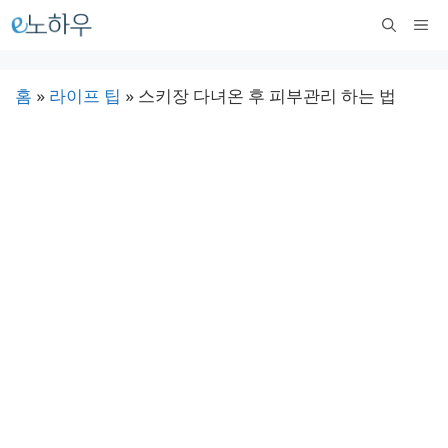
컨
메
텐
뉴
츠
홈
»
라이프 팁
»
스키장 다녀온 후 피부관리 하는 법
로
건
너
뛰
기