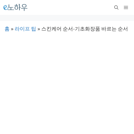
컨
메
텐
뉴
츠
홈
»
라이프 팁
»
스킨케어 순서-기초화장품 바르는 순서
로
건
너
뛰
기