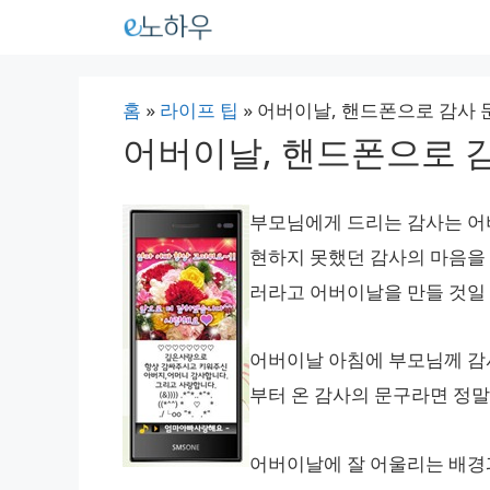
컨
텐
츠
홈
»
라이프 팁
»
어버이날, 핸드폰으로 감사 
로
어버이날, 핸드폰으로 
건
너
부모님에게 드리는 감사는 어
뛰
현하지 못했던 감사의 마음을
기
러라고 어버이날을 만들 것일
어버이날 아침에 부모님께 감
부터 온 감사의 문구라면 정말
어버이날에 잘 어울리는 배경