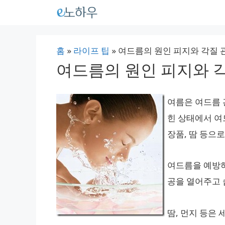
컨
텐
츠
홈
»
라이프 팁
»
여드름의 원인 피지와 각질 
로
여드름의 원인 피지와 
건
너
여름은 여드름 
뛰
힌 상태에서 여
기
장품, 땀 등으
여드름을 예방하
공을 열어주고 
땀, 먼지 등은