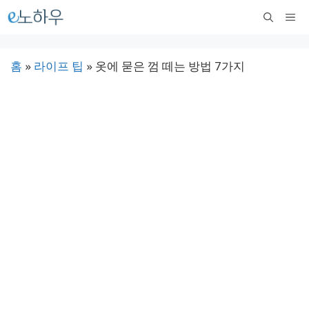
컨
메
텐
뉴
츠
홈
»
라이프 팁
»
옷에 묻은 껌 떼는 방법 7가지
로
건
너
뛰
기