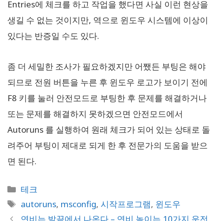
Entries에 체크를 하고 작업을 했다면 사실 이런 현상을
생길 수 없는 것이지만, 역으로 윈도우 시스템에 이상이
있다는 반증일 수도 있다.
좀 더 세밀한 조사가 필요하겠지만 어쨌든 부팅은 해야
되므로 전원 버튼을 누른 후 윈도우 로고가 보이기 전에
F8 키를 눌러 안전모드로 부팅한 후 문제를 해결하거나
또는 문제를 해결하지 못하겠으면 안전모드에서
Autoruns 를 실행하여 원래 체크가 되어 있는 상태로 돌
려주어 부팅이 제대로 되게 한 후 전문가의 도움을 받으
면 된다.
카
테크
테
태
autoruns
,
msconfig
,
시작프로그램
,
윈도우
고
그
연비는 발끝에서 나온다 – 연비 높이는 10가지 운전