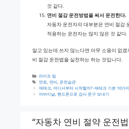
것 같다.
연비 절감 운전방법을 써서 운전한다.
자동차 운전자의 대부분은 연비 절감 운
적용하는 운전자는 많지 않은 것 같다.
알고 있는데 쓰지 않느다면 아무 소용이 없겠
비 절감 운전법을 실천하는 하는 것입니다.
카
라이프 팁
테
태
연료
,
연비
,
운전습관
고
그
재테크, 어디서부터 시작할까?-재테크 기본 10가
리
어버이날, 핸드폰으로 감사 문구 보내기
“자동차 연비 절약 운전법