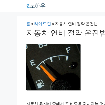
컨
텐
츠
홈
»
라이프 팁
»
자동차 연비 절약 운전법
로
자동차 연비 절약 운전
건
너
뛰
기
자동차 유지비 중에서 큰 비중을 차지하는 것