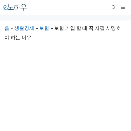
컨
메
텐
뉴
츠
홈
»
생활경제
»
보험
»
보험 가입 할 때 꼭 자필 서명 해
로
야 하는 이유
건
너
뛰
기