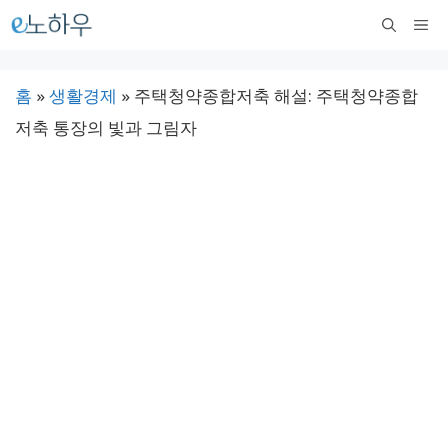
컨
메
텐
뉴
츠
홈
»
생활경제
»
주택청약종합저축 해설: 주택청약종합
로
저축 통장의 빛과 그림자
건
너
뛰
기