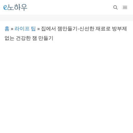
컨
메
텐
뉴
츠
홈
»
라이프 팁
»
집에서 잼만들기-신선한 재료로 방부제
로
없는 건강한 잼 만들기
건
너
뛰
기