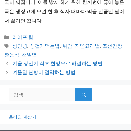
국이 짜집니다. 이를 방지 하기 위해 한꺼번에 끓여 놓은
국은 냉장고에 보관 한 후 식사 때마다 먹을 만큼만 덜어
서 끓이면 됩니다.
카
라이프 팁
테
태
성인병
,
싱겁게먹는법
,
위암
,
저염요리법
,
조선간장
,
고
그
짠음식
,
천일염
리
겨울 정전기 식초 한방으로 해결하는 방법
겨울철 난방비 절약하는 방법
검
색:
온라인 계산기