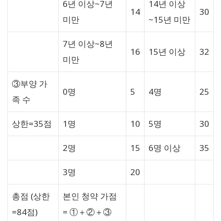
6년 이상~7년
14년 이상
14
30
미만
~15년 미만
7년 이상~8년
16
15년 이상
32
미만
③부양 가
0명
5
4명
25
족 수
상한=35점
1명
10
5명
30
2명
15
6명 이상
35
3명
20
총점 (상한
본인 청약 가점
=84점)
= ①＋②＋③