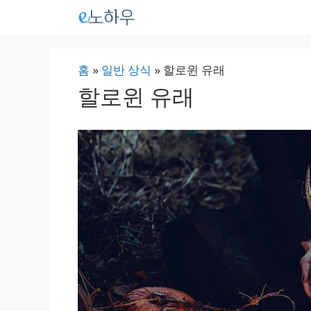
컨
텐
츠
홈
»
일반 상식
»
할로윈 유래
로
할로윈 유래
건
너
뛰
기