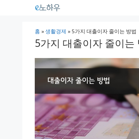
컨
텐
츠
홈
»
생활경제
»
5가지 대출이자 줄이는 방법
로
5가지 대출이자 줄이는
건
너
뛰
기