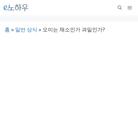
컨
메
텐
뉴
츠
홈
»
일반 상식
»
오이는 채소인가 과일인가?
로
건
너
뛰
기