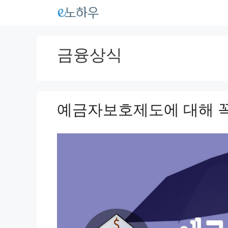
컨
텐
츠
금융상식
로
건
너
예금자보호제도에 대해 꼭
뛰
기