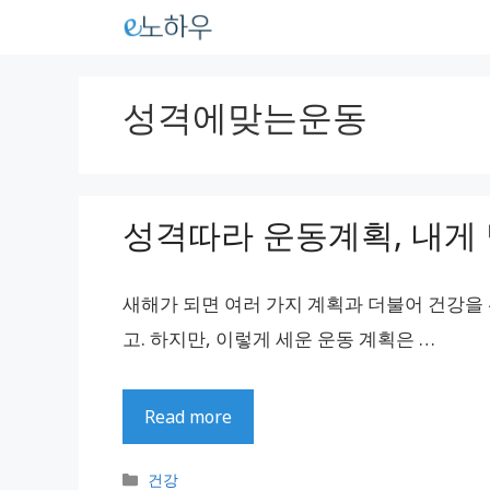
컨
텐
츠
성격에맞는운동
로
건
너
성격따라 운동계획, 내게 
뛰
기
새해가 되면 여러 가지 계획과 더불어 건강을
고. 하지만, 이렇게 세운 운동 계획은 …
Read more
카
건강