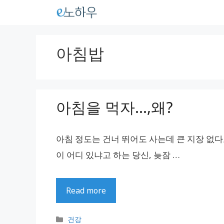
컨
텐
츠
아침밥
로
건
너
아침을 먹자…,왜?
뛰
기
아침 정도는 건너 뛰어도 사는데 큰 지장 없다
이 어디 있냐고 하는 당신, 늦잠 …
Read more
카
건강