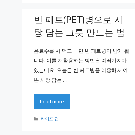
고
리
빈 페트(PET)병으로 사
탕 담는 그릇 만드는 법
음료수를 사 먹고 나면 빈 페트병이 남게 됩
니다. 이를 재활용하는 방법은 여러가지가
있는데요. 오늘은 빈 페트병을 이용해서 예
쁜 사탕 담는 …
Read more
카
라이프 팁
테
고