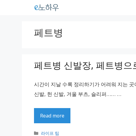
컨
텐
츠
페트병
로
건
너
페트병 신발장, 페트병으로
뛰
기
시간이 지날 수록 정리하기가 어려워 지는 곳이 바
신발, 헌 신발, 겨울 부츠, 슬리퍼…… …
Read more
카
라이프 팁