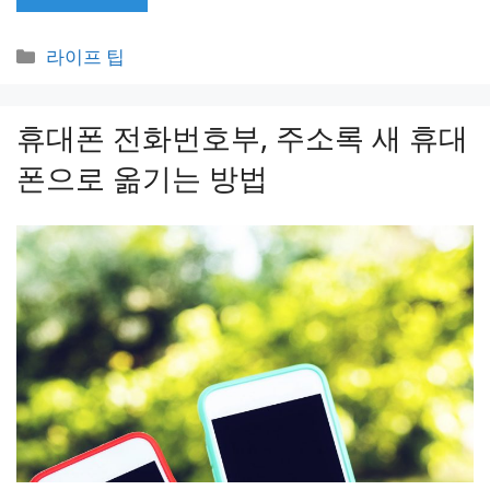
카
라이프 팁
테
고
휴대폰 전화번호부, 주소록 새 휴대
리
폰으로 옮기는 방법