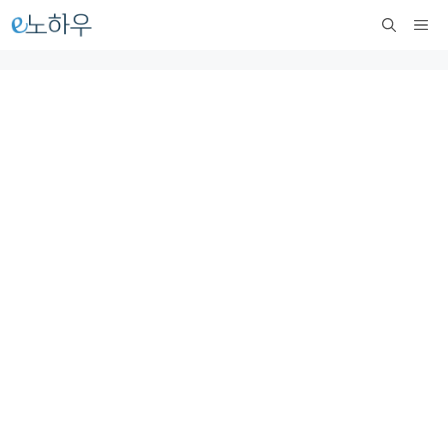
컨
메
텐
뉴
츠
로
건
너
뛰
기