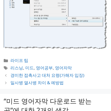
카
라이프 팁
테
태
리스닝
,
미드
,
영어공부
,
영어자막
고
그
경미한 접촉사고 대처 요령(가해자 입장)
리
일사병 열사병 차이 & 예방법
“미드 영어자막 다운로드 받는
곳”에 대한 2개의 생각