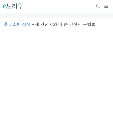
컨
메
텐
뉴
츠
홈
»
일반 상식
»
새 건전지와 다 쓴 건전지 구별법
로
건
너
뛰
기