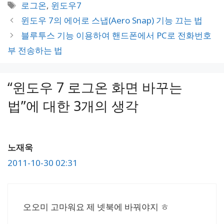
테
태
로그온
,
윈도우7
고
그
윈도우 7의 에어로 스냅(Aero Snap) 기능 끄는 법
리
블루투스 기능 이용하여 핸드폰에서 PC로 전화번호
부 전송하는 법
“윈도우 7 로그온 화면 바꾸는
법”에 대한 3개의 생각
노재욱
2011-10-30 02:31
오오미 고마워요 제 넷북에 바꿔야지 ㅎ