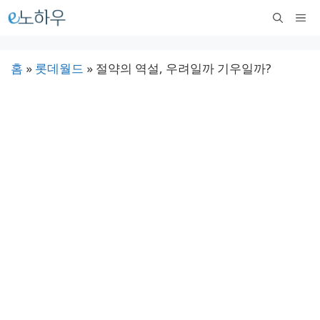
컨
메
텐
뉴
츠
홈
»
롯데월드
»
절약의 역설, 우려일까 기우일까?
로
건
너
뛰
기