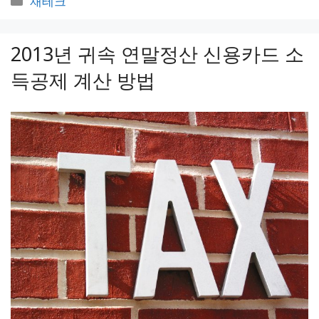
재테크
테
고
2013년 귀속 연말정산 신용카드 소
리
득공제 계산 방법