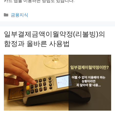
카드 앱을 이용하는 방법도 있습니다.
카
금융지식
테
고
일부결제금액이월약정(리볼빙)의
리
함정과 올바른 사용법