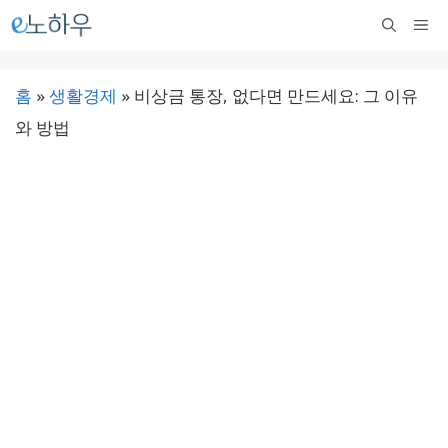
컨
메
텐
뉴
츠
홈
»
생활경제
»
비상금 통장, 없다면 만드세요: 그 이유
로
와 방법
건
너
뛰
기