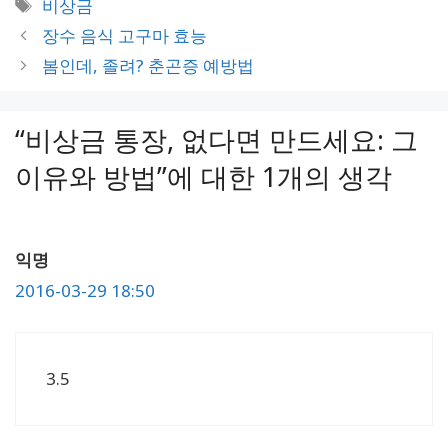
태
비상금
고
그
장수 음식 고구마 효능
리
봄인데, 졸려? 춘곤증 예방법
“비상금 통장, 없다면 만드세요: 그
이유와 방법”에 대한 1개의 생각
익명
2016-03-29 18:50
3.5